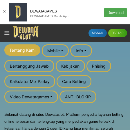
×
DEWATAGAMES
Download
DEWATAGAMES Mobile App
MASUK
DAFTAR
Tentang Kami
Mobile
Info
Bertanggung Jawab
Kebijakan
Phising
Kalkulator Mix Parlay
Cara Betting
Video Dewatagames
ANTI-BLOKIR
Selamat datang di situs Dewataslot. Platform penyedia layanan betting
online terbesar dan terlengkap yang menyediakan game terbaik di
kelasnya. Hanya dengan 1 user ID kamu bisa menikmati seluruh