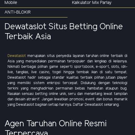
Mobile
Kalkulator Mix Parlay
ANTI-BLOKIR
Dewataslot Situs Betting Online
Terbaik Asia
Dewataslot
merupakan situs penyedia layanan taruhan online terbaik di
Asia yang menyediakan permainan terpopuler dan lengkap di kelasnya.
Nikmati berbagai pilihan game seperti sportsbook, e-sport, slots, idn-
live, tangkas, live casino, togel hingga tembak ikan di satu tempat.
Dewataslot hadir sebagai standar kualitas terbaik pilihan jutaan player
yang memiliki sistem enkripsi tercepat. Didukung dengan teknologi
terkini yang menghadirkan permainan bebas hambatan ataupun bug.
Rasakan sensasi betting online unik, seru dan menantang lewat tampilan
dan desain atrakrif. Jangan lewatkan promosi, event dan bonus menarik
yang Dewataslot bagikan setiap harinya. Daftar Dewataslot sekarang.
Agen Taruhan Online Resmi
Terpercaya