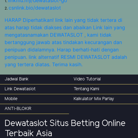
linkmu.my/dewataslot-go
1.
csnlink.bio/dewataslot
2.
HARAP Diperhatikan! link lain yang tidak tertera di
atas harap tidak diakses dan abaikan Link lain yang
mengatasnamakan DEWATASLOT , kami tidak
bertanggung jawab atas tindakan kecurangan dan
penipuan didalamnya. Harap berhati-hati dengan
penipuan. link alternatif RESMI DEWATASLOT adalah
yang tertera diatas. Terima kasih.
Jadwal Bank
Video Tutorial
Link Dewataslot
Tentang Kami
Mobile
Kalkulator Mix Parlay
ANTI-BLOKIR
Dewataslot Situs Betting Online
Terbaik Asia