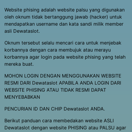
Website phising adalah website palsu yang digunakan
oleh oknum tidak bertanggung jawab (hacker) untuk
mendapatkan username dan kata sandi milik member
asli Dewataslot.
Oknum tersebut selalu mencari cara untuk menjebak
korbannya dengan cara membujuk atau merayu
korbannya agar login pada website phising yang telah
mereka buat.
MOHON LOGIN DENGAN MENGGUNAKAN WEBSITE
RESMI DARI Dewataslot APABILA ANDA LOGIN DARI
WEBSITE PHISING ATAU TIDAK RESMI DAPAT
MENYEBABKAN
PENCURIAN ID DAN CHIP Dewataslot ANDA.
Berikut panduan cara membedakan website ASLI
Dewataslot dengan website PHISING atau PALSU agar