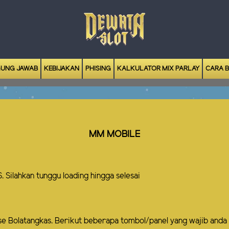
UNG JAWAB
KEBIJAKAN
PHISING
KALKULATOR MIX PARLAY
CARA 
MM MOBILE
. Silahkan tunggu loading hingga selesai
use Bolatangkas. Berikut beberapa tombol/panel yang wajib anda