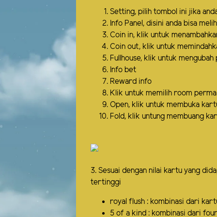
Setting, pilih tombol ini jika 
Info Panel, disini anda bisa meli
Coin in, klik untuk menambahka
Coin out, klik untuk memindahk
Fullhouse, klik untuk mengubah p
Info bet
Reward info
Klik untuk memilih room permai
Open, klik untuk membuka kart
Fold, klik untung membuang ka
3. Sesuai dengan nilai kartu yang di
tertinggi
royal flush : kombinasi dari kar
5 of a kind : kombinasi dari fou