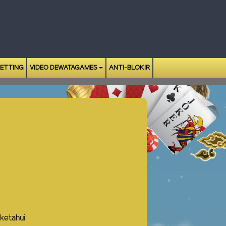
BETTING
VIDEO DEWATAGAMES
ANTI-BLOKIR
 ketahui