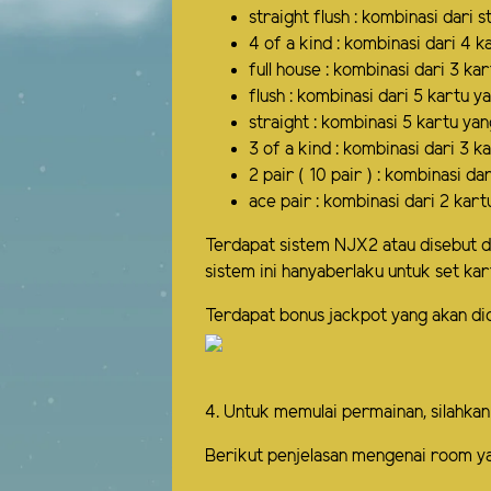
straight flush : kombinasi dari s
4 of a kind : kombinasi dari 4 
full house : kombinasi dari 3 k
flush : kombinasi dari 5 kartu y
straight : kombinasi 5 kartu ya
3 of a kind : kombinasi dari 3 
2 pair ( 10 pair ) : kombinasi d
ace pair : kombinasi dari 2 kar
Terdapat sistem NJX2 atau disebut deng
sistem ini hanyaberlaku untuk set kartu
Terdapat bonus jackpot yang akan di
4. Untuk memulai permainan, silahkan
Berikut penjelasan mengenai room y