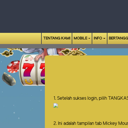
TENTANG KAMI
MOBILE
INFO
BERTANGG
1. Setelah sukses login, pilih TANGKAS
2. Ini adalah tampilan tab Mickey Mo