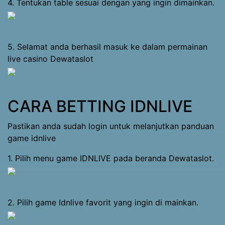
4. Tentukan table sesuai dengan yang ingin dimainkan.
5. Selamat anda berhasil masuk ke dalam permainan
live casino Dewataslot
CARA BETTING IDNLIVE
Pastikan anda sudah login untuk melanjutkan panduan
game idnlive
1. Pilih menu game IDNLIVE pada beranda Dewataslot.
2. Pilih game Idnlive favorit yang ingin di mainkan.