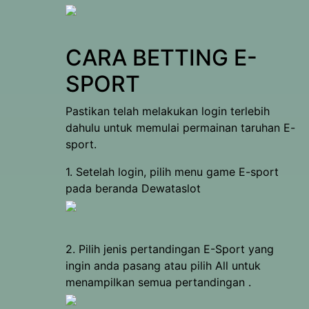
CARA BETTING E-
SPORT
Pastikan telah melakukan login terlebih
dahulu untuk memulai permainan taruhan E-
sport.
1. Setelah login, pilih menu game E-sport
pada beranda Dewataslot
2. Pilih jenis pertandingan E-Sport yang
ingin anda pasang atau pilih All untuk
menampilkan semua pertandingan .