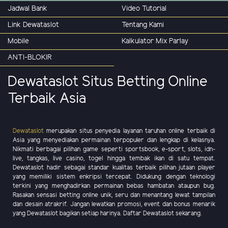
Jadwal Bank
Video Tutorial
Link Dewataslot
Tentang Kami
Mobile
Kalkulator Mix Parlay
ANTI-BLOKIR
Dewataslot Situs Betting Online
Terbaik Asia
Dewataslot
merupakan situs penyedia layanan taruhan online terbaik di
Asia yang menyediakan permainan terpopuler dan lengkap di kelasnya.
Nikmati berbagai pilihan game seperti sportsbook, e-sport, slots, idn-
live, tangkas, live casino, togel hingga tembak ikan di satu tempat.
Dewataslot hadir sebagai standar kualitas terbaik pilihan jutaan player
yang memiliki sistem enkripsi tercepat. Didukung dengan teknologi
terkini yang menghadirkan permainan bebas hambatan ataupun bug.
Rasakan sensasi betting online unik, seru dan menantang lewat tampilan
dan desain atrakrif. Jangan lewatkan promosi, event dan bonus menarik
yang Dewataslot bagikan setiap harinya. Daftar Dewataslot sekarang.