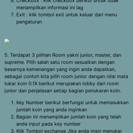
Checkbox : Klik checkbox berikut untuk tidak
menampilkan informasi ini lag
Exit : klik tombol exit untuk keluar dari menu
pengaturan
5. Terdapat 3 pilihan Room yakni junior, master, dan
supreme. Pilih salah satu room sesuaikan dengan
besarnya kemenangan yang ingin anda dapatkan,
sebagai contoh kita pilih room junior dengan nilai mata
tukar koin 0.1X berikut merupakan lobby dari room
junior dan penjelasan setiap bagian penukaran koin.
Key Number berikut berfungsi untuk memasukkan
jumlah koin yang anda inginkan
Bagian ini menampilkan jumlah koin yang telah
anda input pada key number
Klik Tombol exchange Jika anda ingin menukar