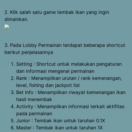
2. Klik salah satu game tembak ikan yang ingin
dimainkan.
3. Pada Lobby Permainan terdapat beberapa shortcut
berikut penjelasannya
Setting : Shortcut untuk melakukan pengaturan
dan informasi mengenai permainan
Rank : Menampilkan urutan / rank kemenangan,
level, fishing dan jackpot list
Bet Info : Menampilkan riwayat kemenangan ikan
hasil menembak
Activity : Menampilkan informasi terkait aktifitas
pada permainan
Junior : Tembak ikan untuk taruhan 0.1X
Master : Tembak ikan untuk taruhan 1X