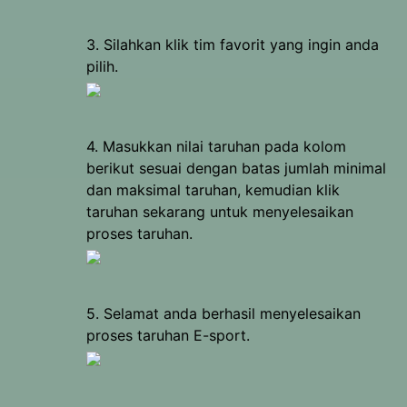
3. Silahkan klik tim favorit yang ingin anda
pilih.
4. Masukkan nilai taruhan pada kolom
berikut sesuai dengan batas jumlah minimal
dan maksimal taruhan, kemudian klik
taruhan sekarang untuk menyelesaikan
proses taruhan.
5. Selamat anda berhasil menyelesaikan
proses taruhan E-sport.