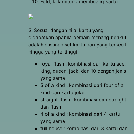
Fold, klik untung membuang kartu
3. Sesuai dengan nilai kartu yang
didapatkan apabila pemain menang berikut
adalah susunan set kartu dari yang terkecil
hingga yang tertinggi
royal flush : kombinasi dari kartu ace,
king, queen, jack, dan 10 dengan jenis
yang sama
5 of a kind : kombinasi dari four of a
kind dan kartu joker
straight flush : kombinasi dari straight
dan flush
4 of a kind : kombinasi dari 4 kartu
yang sama
full house : kombinasi dari 3 kartu dan