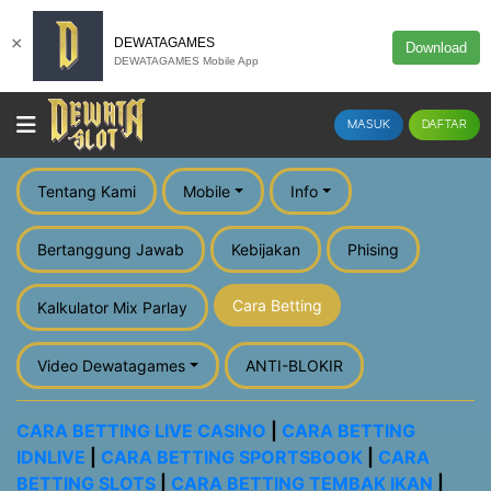
×
DEWATAGAMES
Download
DEWATAGAMES Mobile App
MASUK
DAFTAR
Tentang Kami
Mobile
Info
Bertanggung Jawab
Kebijakan
Phising
Cara Betting
Kalkulator Mix Parlay
Video Dewatagames
ANTI-BLOKIR
CARA BETTING LIVE CASINO
|
CARA BETTING
IDNLIVE
|
CARA BETTING SPORTSBOOK
|
CARA
BETTING SLOTS
|
CARA BETTING TEMBAK IKAN
|