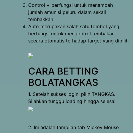
Control + berfungsi untuk menambah
jumlah amunisi peluru dalam sekali
tembakkan
Auto merupakan salah satu tombol yang
berfungsi untuk mengontrol tembakan
secara otomatis terhadap target yang dipilih
CARA BETTING
BOLATANGKAS
1. Setelah sukses login, pilih TANGKAS.
Silahkan tunggu loading hingga selesai
2. Ini adalah tampilan tab Mickey Mouse